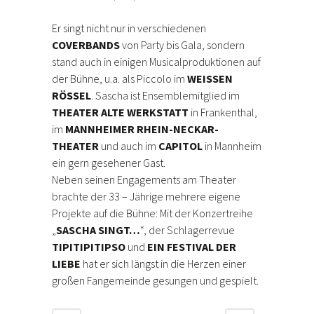
Er singt nicht nur in verschiedenen
COVERBANDS
von Party bis Gala, sondern
stand auch in einigen Musicalproduktionen auf
der Bühne, u.a. als Piccolo im
WEISSEN
RÖSSEL
. Sascha ist Ensemblemitglied im
THEATER ALTE WERKSTATT
in Frankenthal,
im
MANNHEIMER RHEIN-NECKAR-
THEATER
und auch im
CAPITOL
in Mannheim
ein gern gesehener Gast.
Neben seinen Engagements am Theater
brachte der 33 – Jährige mehrere eigene
Projekte auf die Bühne: Mit der Konzertreihe
„
SASCHA SINGT…
“, der Schlagerrevue
TIPITIPITIPSO
und
EIN FESTIVAL DER
LIEBE
hat er sich längst in die Herzen einer
großen Fangemeinde gesungen und gespielt.