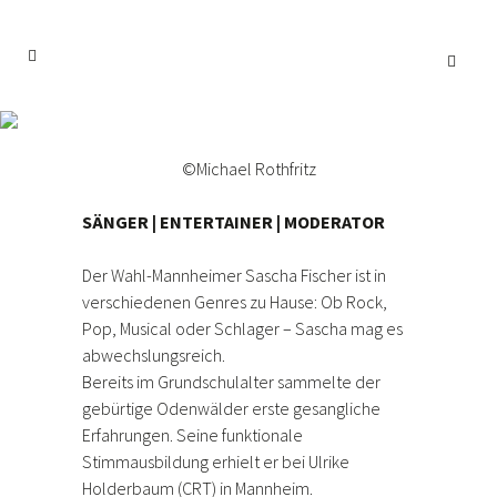
Sascha Fischer
©Michael Rothfritz
SÄNGER | ENTERTAINER | MODERATOR
Der Wahl-Mannheimer Sascha Fischer ist in
verschiedenen Genres zu Hause: Ob Rock,
Pop, Musical oder Schlager – Sascha mag es
abwechslungsreich.
Bereits im Grundschulalter sammelte der
gebürtige Odenwälder erste gesangliche
Erfahrungen. Seine funktionale
Stimmausbildung erhielt er bei Ulrike
Holderbaum (CRT) in Mannheim.