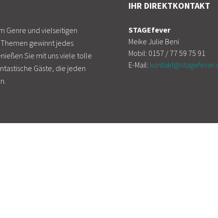
IHR DIREKTKONTAKT
STAGEfever
m Genre und vielseitigen
Meike Julie Beni
e Themen gewinnt jedes
Mobil: 0157 / 77 59 75 91
nießen Sie mit uns viele tolle
E-Mail:
kontakt@stagefever.
ntastische Gäste, die jeden
n.